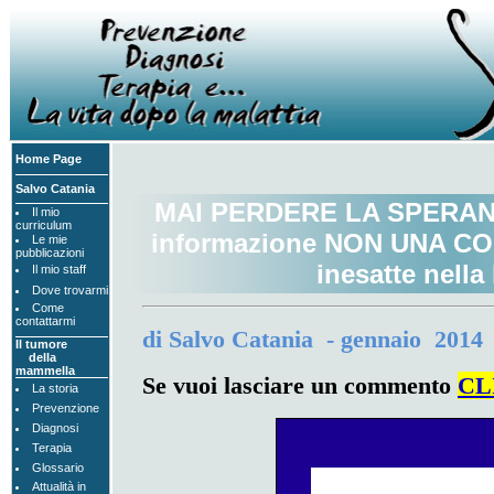
Home Page
Salvo Catania
MAI PERDERE LA SPERANZA 
Il mio
curriculum
informazione NON UNA CON
Le mie
pubblicazioni
inesatte nella
Il mio staff
Dove trovarmi
Come
contattarmi
d
i Salvo Catania - gennaio 2014
Il tumore
della
mammella
Se vuoi lasciare un commento
CL
La storia
Prevenzione
Diagnosi
Terapia
Glossario
Attualità in