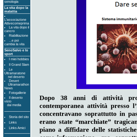
senologia
La vita dopo la
malattia
L'associazione
Attivecomeprima
La vita dopo il
cancro
Riabilitazione
...e poi
cambia la vita
SenoSalvo e lo
sport
I miei hobbies
Il Grand Slam
Le
Ultramaratone
nel deserto
Desert
Ultramarathon
News
Fotogallerie
Dopo 38 anni di attività pro
Il deserto
visto
contemporanea attività presso l
dai media
concentravano soprattutto in pa
Storia del sito
erano state “marchiate” tragica
Links
piano a diffidare delle statistic
Links Amici