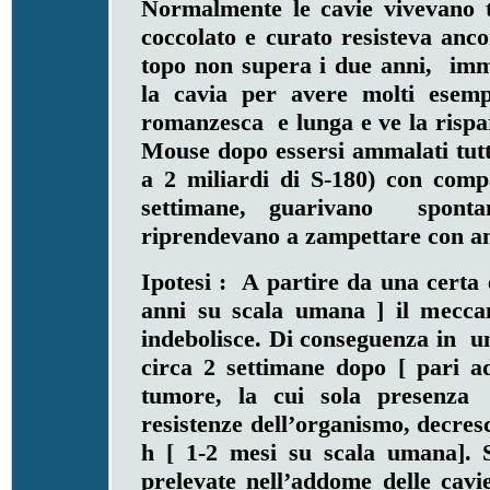
Normalmente le cavie vivevano t
coccolato e curato resisteva anc
topo non supera i due anni, imm
la cavia per avere molti esemp
romanzesca e lunga e ve la rispa
Mouse dopo essersi ammalati tutt
a 2 miliardi di S-180) con com
settimane, guarivano sponta
riprendevano a zampettare con an
Ipotesi : A partire da una certa e
anni su scala umana ] il meccan
indebolisce. Di conseguenza in u
circa 2 settimane dopo [ pari a
tumore, la cui sola presenza è
resistenze dell’organismo, decresc
h [ 1-2 mesi su scala umana]. S
prelevate nell’addome delle cavi