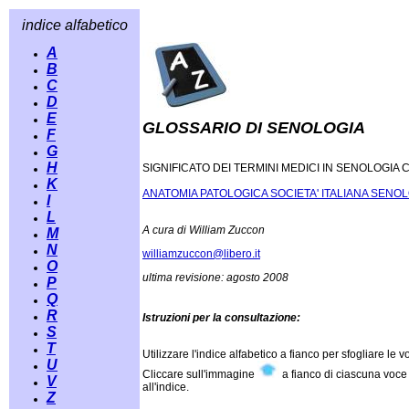
indice alfabetico
A
B
C
D
E
GLOSSARIO DI SENOLOGIA
F
G
H
SIGNIFICATO DEI TERMINI MEDICI IN SENOLOGIA
K
ANATOMIA PATOLOGICA SOCIETA' ITALIANA SENO
I
L
A cura di William Zuccon
M
N
williamzuccon@libero.it
O
ultima revisione: agosto 2008
P
Q
R
Istruzioni per la consultazione:
S
T
Utilizzare l'indice alfabetico a fianco per sfogliare le v
U
Cliccare sull'immagine
a fianco di ciascuna voce 
V
all'indice.
Z