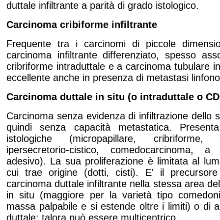
duttale infiltrante a parità di grado istologico.
Carcinoma cribiforme infiltrante
Frequente tra i carcinomi di piccole dimensio
carcinoma infiltrante differenziato, spesso as
cribriforme intraduttale e a carcinoma tubulare in
eccellente anche in presenza di metastasi linfono
Carcinoma duttale in situ (o intraduttale o CD
Carcinoma senza evidenza di infiltrazione dello 
quindi senza capacità metastatica. Presenta 
istologiche (micropapillare, cribriforme, 
ipersecretorio-cistico, comedocarcinoma, a 
adesivo). La sua proliferazione è limitata al lum
cui trae origine (dotti, cisti). E' il precurso
carcinoma duttale infiltrante nella stessa area dell
in situ (maggiore per la varietà tipo comedo
massa palpabile e si estende oltre i limiti) o di alt
duttale; talora può essere multicentrico.